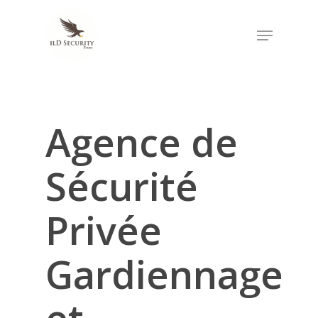
Skip
Menu
to
Close
main
Menu
content
Agence de
Sécurité
Privée
Gardiennage